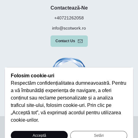
Contactează-Ne
+40721262058
info@scotwork.ro
Contact Us
Folosim cookie-uri
Respectăm confidențialitatea dumneavoastră. Pentru
a vă îmbunătăți experiența de navigare, a oferi
conținut sau reclame personalizate și a analiza
traficul site-ului, folosim cookie-uri. Prin clic pe
„Acceptă tot”, vă exprimați acordul pentru utilizarea
cookie-urilor.
Terms & Conditions
Privacy Policy
Modern Slavery Statement
Sitemap
Acceptă
Setări