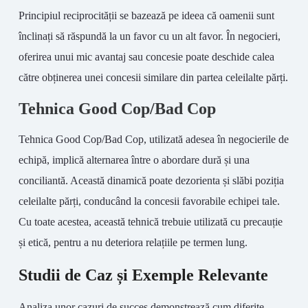
Principiul reciprocității se bazează pe ideea că oamenii sunt
înclinați să răspundă la un favor cu un alt favor. În negocieri,
oferirea unui mic avantaj sau concesie poate deschide calea
către obținerea unei concesii similare din partea celeilalte părți.
Tehnica Good Cop/Bad Cop
Tehnica Good Cop/Bad Cop, utilizată adesea în negocierile de
echipă, implică alternarea între o abordare dură și una
conciliantă. Această dinamică poate dezorienta și slăbi poziția
celeilalte părți, conducând la concesii favorabile echipei tale.
Cu toate acestea, această tehnică trebuie utilizată cu precauție
și etică, pentru a nu deteriora relațiile pe termen lung.
Studii de Caz și Exemple Relevante
Analiza unor cazuri de succes demonstrează cum diferite