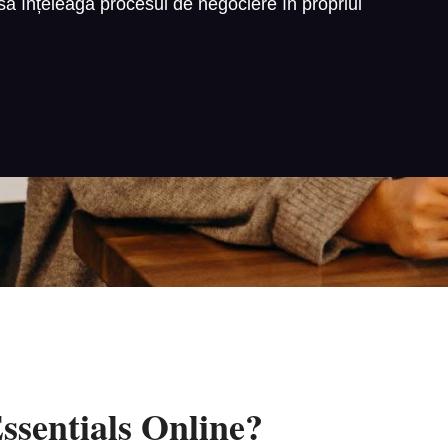
 să înțeleagă procesul de negociere în propriul
ssentials Online?