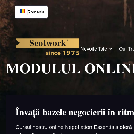
Skip
to
Romania
content
Nevoile Tale
Our Tr
MODULUL ONLINE
Învață bazele negocierii în ritm
Cursul nostru online Negotiation Essentials ofer