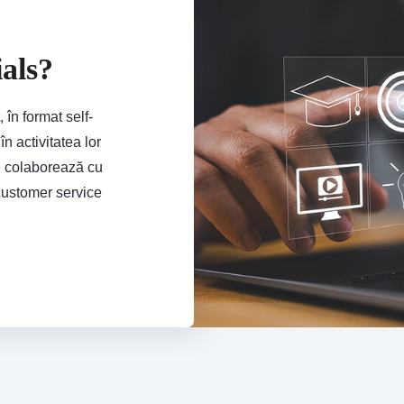
ials?
 în format self-
n activitatea lor
re colaborează cu
 customer service