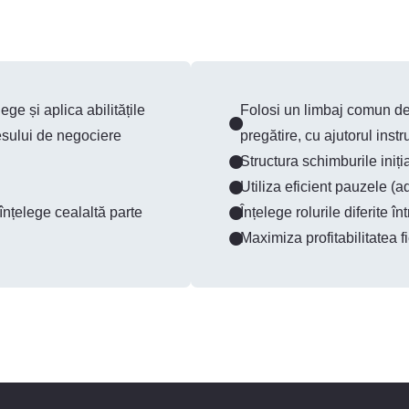
ge și aplica abilitățile
Folosi un limbaj comun de
cesului de negociere
pregătire, cu ajutorul inst
Structura schimburile iniți
Utiliza eficient pauzele (
 înțelege cealaltă parte
Înțelege rolurile diferite 
Maximiza profitabilitatea f