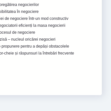
pregătirea negocierilor
xibilitatea în negociere
iei de negociere într-un mod constructiv
gociatorii eficienți la masa negocierii
ocesul de negociere
isă – nucleul oricărei negocieri
o propunere pentru a depăși obstacolele
or-cheie și răspunsuri la întrebări frecvente