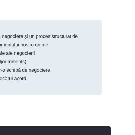
 negociere și un proces structurat de
rumentului nostru online
ale ale negocierii
adjournments)
într-o echipă de negociere
iecărui acord