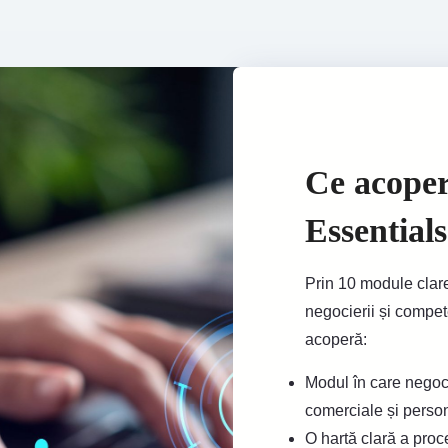
Ce acoper
Essential
Prin 10 module clare
negocierii și compet
acoperă:
Modul în care negoci
comerciale și perso
O hartă clară a proc