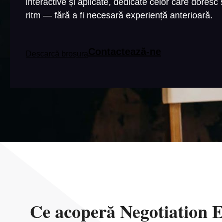
interactive și aplicate, dedicate celor care doresc
ritm — fără a fi necesară experiență anterioară.
Contactează-ne
Descarcă broșura
Ce acoperă Negotiation E