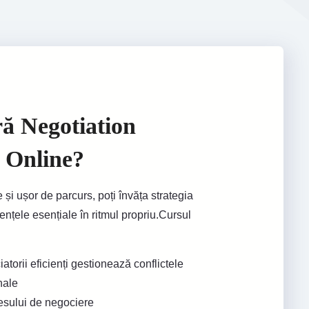
ă Negotiation
s Online?
 și ușor de parcurs, poți învăța strategia
ențele esențiale în ritmul propriu.Cursul
atorii eficienți gestionează conflictele
nale
esului de negociere