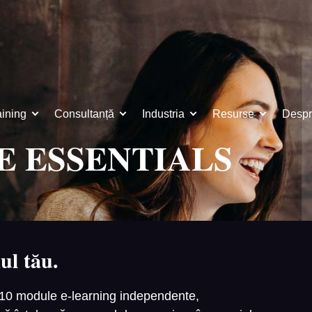
aining
Consultanță
Industria
Resurse
Despr
 ESSENTIALS
ul tău.
ă 10 module e-learning independente,