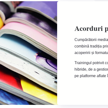
Acorduri pr
Cumpărătorii media 
combină tradiția prin
acoperirii și formatul
Trainingul potrivit 
hibride, de a gestio
pe platforme aflate 