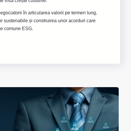
te însă crește costurile.
negociatorii în articularea valorii pe termen lung,
lor sustenabile și construirea unor acorduri care
nte comune ESG.