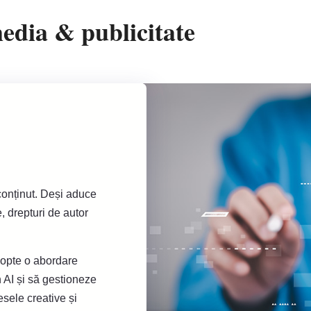
media & publicitate
 conținut. Deși aduce
e, drepturi de autor
adopte o abordare
n AI și să gestioneze
esele creative și