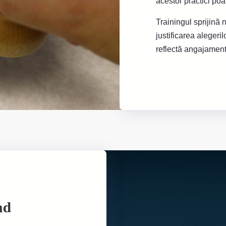
acestor practici poa
Trainingul sprijină 
justificarea alegeri
reflectă angajame
nd