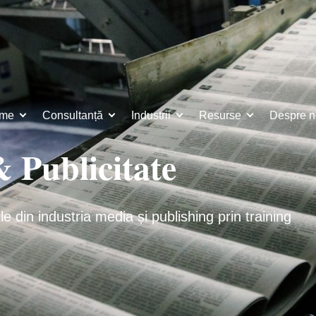
ame
Consultanță
Industrii
Resurse
Despre n
 Publicitate
e din industria media și publishing prin training