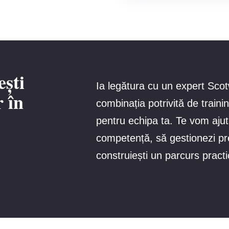
ești
Ia legătura cu un expert Scot
r în
combinația potrivită de traini
pentru echipa ta. Te vom ajuta
competență, să gestionezi pre
construiești un parcurs pract