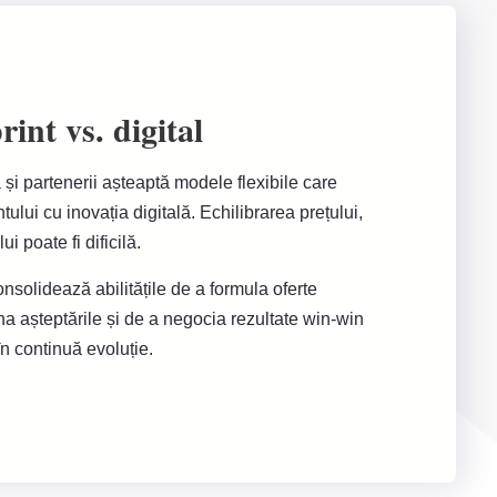
int vs. digital
și partenerii așteaptă modele flexibile care
tului cu inovația digitală. Echilibrarea prețului,
ui poate fi dificilă.
consolidează abilitățile de a formula oferte
na așteptările și de a negocia rezultate win-win
în continuă evoluție.