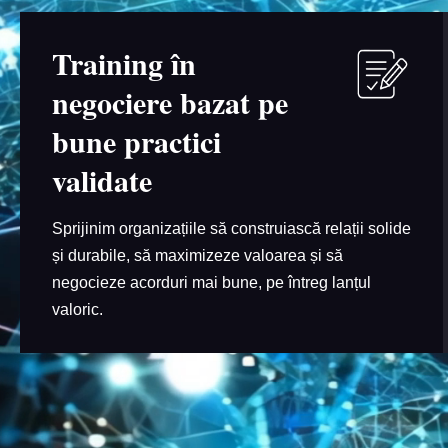
Training în
negociere bazat pe
bune practici
validate
Sprijinim organizațiile să construiască relații solide
și durabile, să maximizeze valoarea și să
negocieze acorduri mai bune, pe întreg lanțul
valoric.