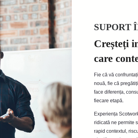
SUPORT 
Creșteți i
care cont
Fie că vă confruntaț
nouă, fie că pregătiț
face diferența, consul
fiecare etapă.
Experiența Scotwork
ridicată ne permite 
rapid contextul, risc