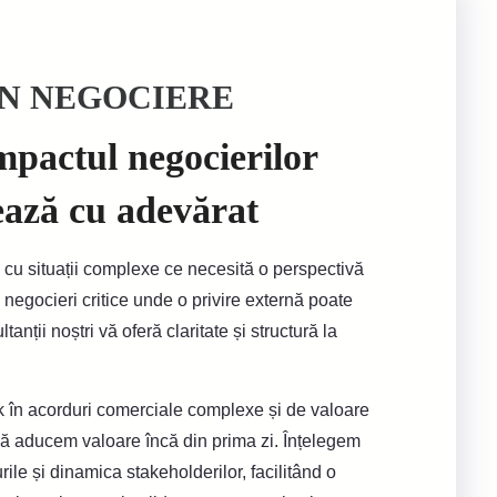
ÎN NEGOCIERE
mpactul negocierilor
ează cu adevărat
i cu situații complexe ce necesită o perspectivă
i negocieri critice unde o privire externă poate
tanții noștri vă oferă claritate și structură la
 în acorduri comerciale complexe și de valoare
să aducem valoare încă din prima zi. Înțelegem
urile și dinamica stakeholderilor, facilitând o