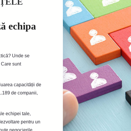
ȚELE
ză echipa
actică? Unde se
? Care sunt
uarea capacității de
1.189 de companii,
le echipei tale,
 dezvoltare pentru un
nute negocierile