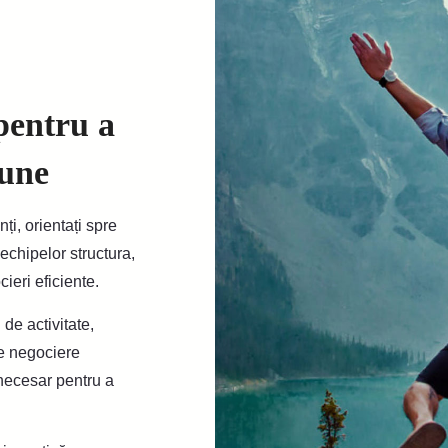
pentru a
bune
ți, orientați spre
echipelor structura,
ieri eficiente.
de activitate,
de negociere
 necesar pentru a