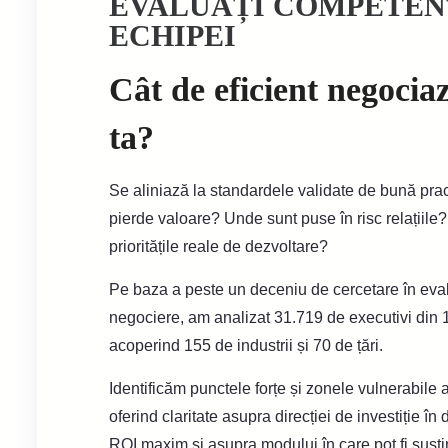
EVALUAȚI COMPETEN
ECHIPEI
Cât de eficient negocia
ta?
Se aliniază la standardele validate de bună pr
pierde valoare? Unde sunt puse în risc relațiile
prioritățile reale de dezvoltare?
Pe baza a peste un deceniu de cercetare în eval
negociere, am analizat 31.719 de executivi din 
acoperind 155 de industrii și 70 de țări.
Identificăm punctele forțe și zonele vulnerabile a
oferind claritate asupra direcției de investiție în
ROI maxim și asupra modului în care pot fi susți