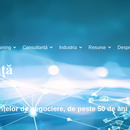
aining
Consultanță
Industria
Resurse
Despr
nță
nțelor de negociere, de peste 50 de ani