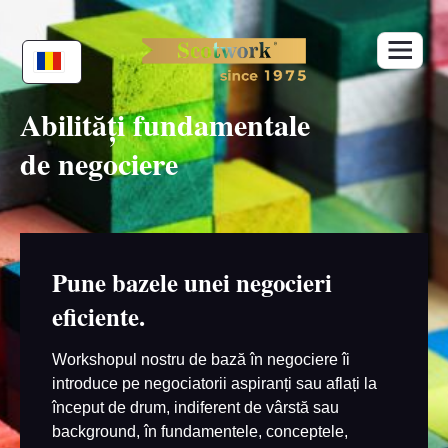
Skip
to
content
Abilități fundamentale
de negociere
Pune bazele unei negocieri
eficiente.
Workshopul nostru de bază în negociere îi
introduce pe negociatorii aspiranți sau aflați la
început de drum, indiferent de vârstă sau
background, în fundamentele, conceptele,