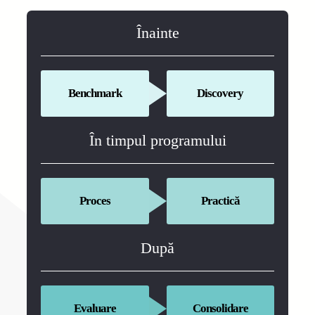
Înainte
Benchmark
Discovery
În timpul programului
Proces
Practică
După
Evaluare
Consolidare