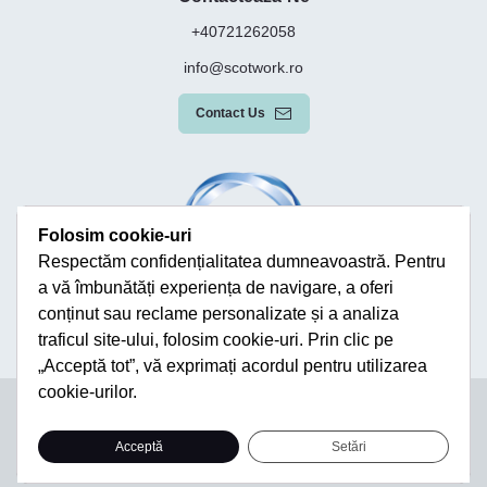
+40721262058
info@scotwork.ro
Contact Us
Folosim cookie-uri
Respectăm confidențialitatea dumneavoastră. Pentru
a vă îmbunătăți experiența de navigare, a oferi
conținut sau reclame personalizate și a analiza
traficul site-ului, folosim cookie-uri. Prin clic pe
„Acceptă tot”, vă exprimați acordul pentru utilizarea
cookie-urilor.
Terms & Conditions
Privacy Policy
Modern Slavery Statement
Sitemap
Acceptă
Setări
© Scotwork Limited 2026