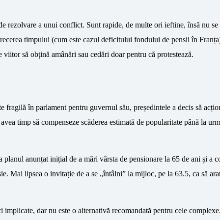
de rezolvare a unui conflict. Sunt rapide, de multe ori ieftine, însă nu se
cerea timpului (cum este cazul deficitului fondului de pensii în Franța)
pe viitor să obțină amânări sau cedări doar pentru că protestează.
rte fragilă în parlament pentru guvernul său, președintele a decis să acți
 a avea timp să compenseze scăderea estimată de popularitate până la urm
planul anunțat inițial de a mări vârsta de pensionare la 65 de ani și a c
. Mai lipsea o invitație de a se „întâlni” la mijloc, pe la 63.5, ca să ara
ci implicate, dar nu este o alternativă recomandată pentru cele complex