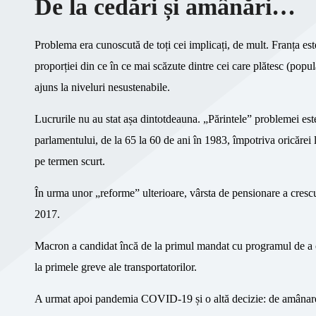
De la cedări și amânări…
Problema era cunoscută de toți cei implicați, de mult. Franța es
proporției din ce în ce mai scăzute dintre cei care plătesc (popul
ajuns la niveluri nesustenabile.
Lucrurile nu au stat așa dintotdeauna. „Părintele” problemei este
parlamentului, de la 65 la 60 de ani în 1983, împotriva oricărei 
pe termen scurt.
În urma unor „reforme” ulterioare, vârsta de pensionare a cresc
2017.
Macron a candidat încă de la primul mandat cu programul de a cr
la primele greve ale transportatorilor.
A urmat apoi pandemia COVID-19 și o altă decizie: de amânare. 