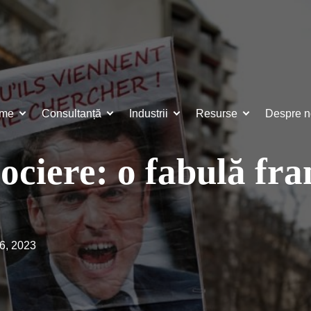
ame
Consultanță
Industrii
Resurse
Despre n
ociere: o fabulă fr
l 6, 2023