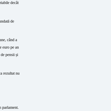
riabile decât
fundată de
oane, când a
de euro pe an
de pensii și
a rezultat nu
în parlament.