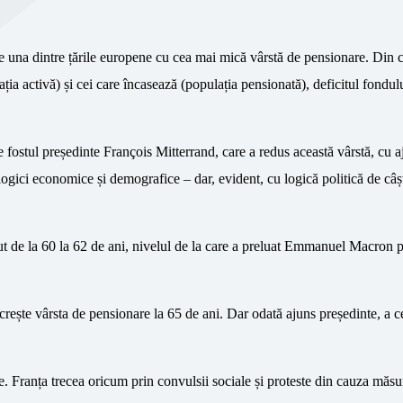
te una dintre țările europene cu cea mai mică vârstă de pensionare. Din 
ația activă) și cei care încasează (populația pensionată), deficitul fondul
 fostul președinte François Mitterrand, care a redus această vârstă, cu a
logici economice și demografice – dar, evident, cu logică politică de câșt
ut de la 60 la 62 de ani, nivelul de la care a preluat Emmanuel Macron p
ește vârsta de pensionare la 65 de ani. Dar odată ajuns președinte, a c
Franța trecea oricum prin convulsii sociale și proteste din cauza măsur