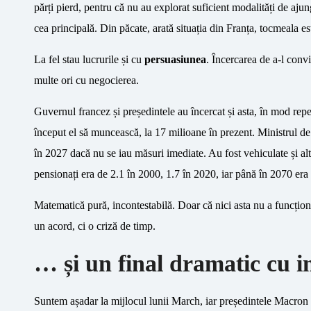
părți pierd, pentru că nu au explorat suficient modalități de aju
cea principală. Din păcate, arată situația din Franța, tocmeala e
La fel stau lucrurile și cu
persuasiunea
. Încercarea de a-l conv
multe ori cu negocierea.
Guvernul francez și președintele au încercat și asta, în mod rep
început el să muncească, la 17 milioane în prezent. Ministrul de 
în 2027 dacă nu se iau măsuri imediate. Au fost vehiculate și alt
pensionați era de 2.1 în 2000, 1.7 în 2020, iar până în 2070 era
Matematică pură, incontestabilă. Doar că nici asta nu a funcționa
un acord, ci o criză de timp.
… și un final dramatic cu 
Suntem așadar la mijlocul lunii March, iar președintele Macron ș