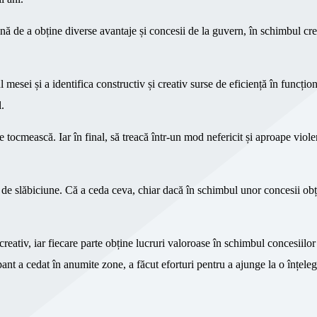
nă de a obține diverse avantaje și concesii de la guvern, în schimbul creș
l mesei și a identifica constructiv și creativ surse de eficiență în funcțio
l.
tocmească. Iar în final, să treacă într-un mod nefericit și aproape viole
 de slăbiciune. Că a ceda ceva, chiar dacă în schimbul unor concesii obț
creativ, iar fiecare parte obține lucruri valoroase în schimbul concesiilor
pant a cedat în anumite zone, a făcut eforturi pentru a ajunge la o înțele