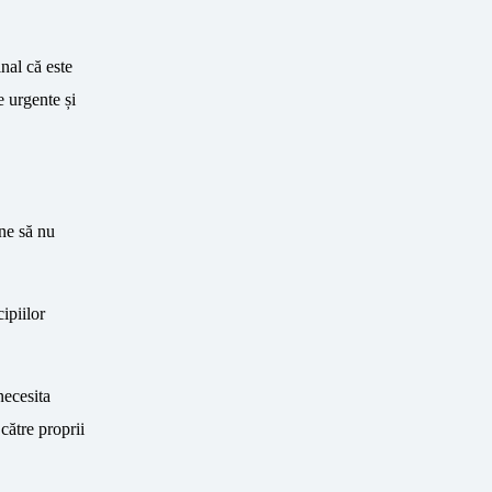
nal că este
e urgente și
rne să nu
ipiilor
necesita
către proprii