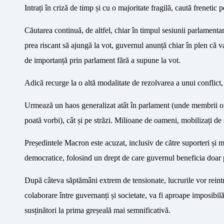
Intrați în criză de timp și cu o majoritate fragilă, caută frenetic
Căutarea continuă, de altfel, chiar în timpul sesiunii parlamenta
prea riscant să ajungă la vot, guvernul anunță chiar în plen că va
de importanță prin parlament fără a supune la vot.
Adică recurge la o altă modalitate de rezolvarea a unui conflict
Urmează un haos generalizat atât în parlament (unde membrii o
poată vorbi), cât și pe străzi. Milioane de oameni, mobilizați de s
Președintele Macron este acuzat, inclusiv de către suporteri și m
democratice, folosind un drept de care guvernul beneficia doar p
După câteva săptămâni extrem de tensionate, lucrurile vor reintr
colaborare între guvernanți și societate, va fi aproape imposibilă
susținători la prima greșeală mai semnificativă.