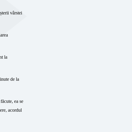
terii vârstei
narea
nt la
inute de la
 făcute, ea se
gere, acordul