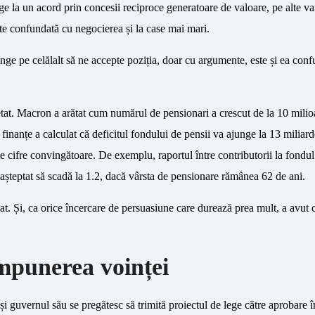
nge la un acord prin concesii reciproce generatoare de valoare, pe alte va
ste confundată cu negocierea și la case mai mari.
inge pe celălalt să ne accepte poziția, doar cu argumente, este și ea con
etat. Macron a arătat cum numărul de pensionari a crescut de la 10 mili
finanțe a calculat că deficitul fondului de pensii va ajunge la 13 miliar
e cifre convingătoare. De exemplu, raportul între contributorii la fondul 
 așteptat să scadă la 1.2, dacă vârsta de pensionare rămânea 62 de ani.
t. Și, ca orice încercare de persuasiune care durează prea mult, a avut c
impunerea voinței
i guvernul său se pregătesc să trimită proiectul de lege către aprobare 