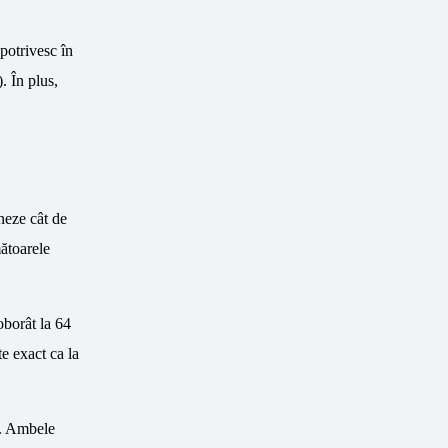
 potrivesc în
. În plus,
oneze cât de
ătoarele
oborât la 64
te exact ca la
e. Ambele