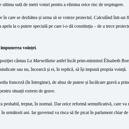
 pe ultima sută de metri voturi pentru a elimina orice risc de respingere.
re în care se dezbătea și urma să se voteze proiectul. Calculând într-un fi
 apela la o putere specială pe care i-o dă constituția – de a trece proiect
,
impunerea voinței
.
poziției cântau
La Marseillaise
astfel încât prim-ministrul Élisabeth Bo
indicate sau nu, încearcă și ei, în replică, să își impună propria voință.
edia franceză (în întregime), de abuz de putere și încălcare gravă a princ
entru situații extrem de grave.
a probabil, treptat, în normal. Dar orice reformă semnificativă, care va 
 în următorii ani. Iar guvernul va risca să fie picat în parlament chiar de 