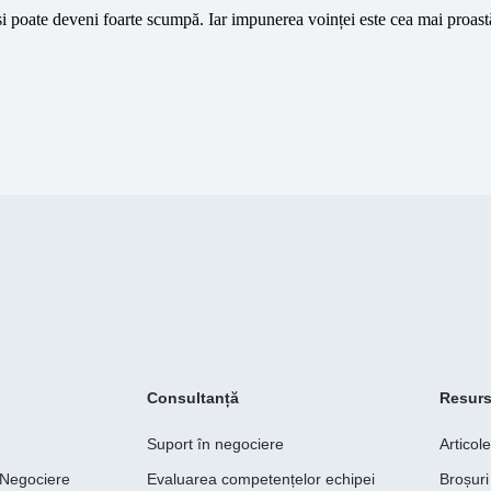
i poate deveni foarte scumpă. Iar impunerea voinței este cea mai proast
Consultanță
Resur
Suport în negociere
Articol
e Negociere
Evaluarea competențelor echipei
Broșuri