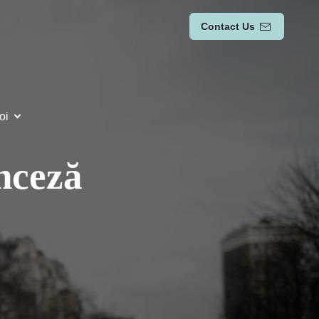
Contact Us
oi
anceză