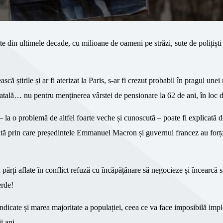
te din ultimele decade, cu milioane de oameni pe străzi, sute de polițiști 
scă știrile și ar fi aterizat la Paris, s-ar fi crezut probabil în pragul unei 
statală… nu pentru menținerea vârstei de pensionare la 62 de ani, în loc 
 – la o problemă de altfel foarte veche și cunoscută – poate fi explicată de
rată prin care președintele Emmanuel Macron și guvernul francez au forț
părți aflate în conflict refuză cu încăpățânare să negocieze și încearcă s
erde!
indicate și marea majoritate a populației, ceea ce va face imposibilă im
i ani.