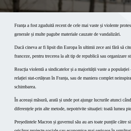
Franța a fost zguduită recent de cele mai vaste și violente protes
generale și multe pagube materiale cauzate de vandalizări.
Dacă cineva ar fi lipsit din Europa în ultimii zece ani fără să citea
franceze, pentru trecerea la alt tip de republică sau organizare 
Reacția violentă a sindicatelor și a majorității vaste a populației
relației stat-cetățean în Franța, sau de maniera complet neinspi
schimbarea.
În aceeași măsură, arată și unde pot ajunge lucrurile atunci când 
diferențele prin alte metode, nepotrivite situației: toată lumea pi
Președintele Macron și guvernul său au ars toate punțile către s
oricăror proiecte sociale sau economice mai serioase în următori