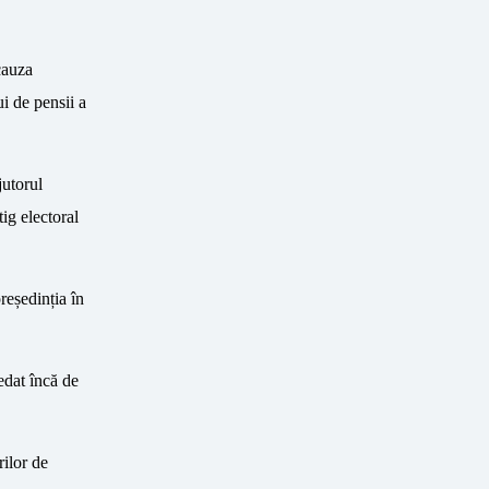
cauza
ui de pensii a
jutorul
ig electoral
reședinția în
edat încă de
ilor de