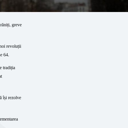
răniți, greve
noi revoluții
de 64.
 tradiția
at
ă își rezolve
plementarea