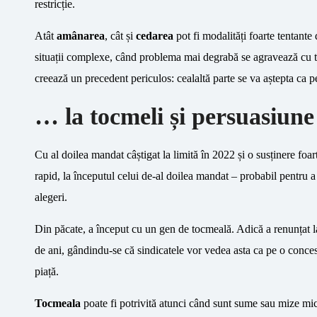
restricție.
Atât
amânarea
, cât și
cedarea
pot fi modalități foarte tentante 
situații complexe, când problema mai degrabă se agravează cu tre
creează un precedent periculos: cealaltă parte se va aștepta ca 
… la tocmeli și persuasiune
Cu al doilea mandat câștigat la limită în 2022 și o susținere foa
rapid, la începutul celui de-al doilea mandat – probabil pentru
alegeri.
Din păcate, a început cu un gen de tocmeală. Adică a renunțat la 
de ani, gândindu-se că sindicatele vor vedea asta ca pe o concesie
piață.
Tocmeala
poate fi potrivită atunci când sunt sume sau mize mi