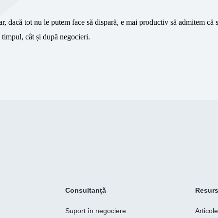
r, dacă tot nu le putem face să dispară, e mai productiv să admitem că 
n timpul, cât și după negocieri.
Consultanță
Resur
Suport în negociere
Articol