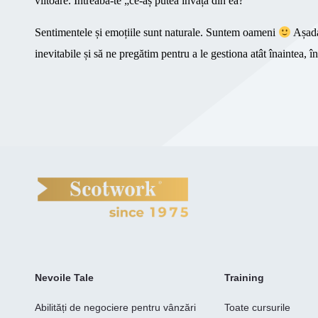
viitoare. Întreabă-te „ce-aș putea învăța din ea?”
Sentimentele și emoțiile sunt naturale. Suntem oameni
Așada
inevitabile și să ne pregătim pentru a le gestiona atât înaintea, î
Nevoile Tale
Training
Abilități de negociere pentru vânzări
Toate cursurile