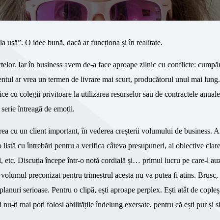
 la ușă”. O idee bună, dacă ar funcționa și în realitate.
ctelor. Iar în business avem de-a face aproape zilnic cu conflicte: cumpă
entul ar vrea un termen de livrare mai scurt, producătorul unul mai lun
e cu colegii privitoare la utilizarea resurselor sau de contractele anuale
 serie întreagă de emoții.
ea cu un client important, în vederea creșterii volumului de business. Ai
t o listă cu întrebări pentru a verifica câteva presupuneri, ai obiective clar
si, etc. Discuția începe într-o notă cordială și… primul lucru pe care-l auz
i volumul preconizat pentru trimestrul acesta nu va putea fi atins. Brusc, 
lanuri serioase. Pentru o clipă, ești aproape perplex. Ești atât de copleș
 nu-ți mai poți folosi abilitățile îndelung exersate, pentru că ești pur și 