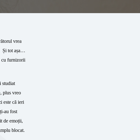
rătorul vrea
g. Și tot așa…
 cu furnizorii
 studiat
e, plus vreo
i este că ieri
ți-au fost
it de emoții,
simplu blocat.