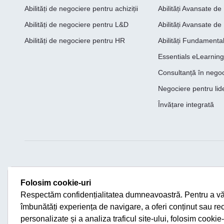
Abilități de negociere pentru achiziții
Abilități Avansate d
Abilități de negociere pentru L&D
Abilități Avansate de
Abilități de negociere pentru HR
Abilități Fundamenta
Essentials eLearning
Consultanță în nego
Negociere pentru lide
Învățare integrată
Rețelele Noastre Sociale
Contactează-Ne
Folosim cookie-uri
+40721262058
Respectăm confidențialitatea dumneavoastră. Pentru a v
info@scotwork.ro
îmbunătăți experiența de navigare, a oferi conținut sau r
personalizate și a analiza traficul site-ului, folosim cookie-