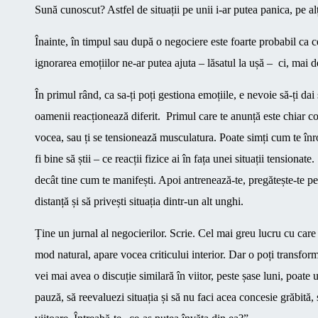
Sună cunoscut? Astfel de situații pe unii i-ar putea panica, pe alț
Înainte, în timpul sau după o negociere este foarte probabil ca c
ignorarea emoțiilor ne-ar putea ajuta – lăsatul la ușă – ci, mai de
În primul rând, ca sa-ți poți gestiona emoțiile, e nevoie să-ți da
oamenii reacționează diferit. Primul care te anunță este chiar corp
vocea, sau ți se tensionează musculatura. Poate simți cum te înroșe
fi bine să știi – ce reacții fizice ai în fața unei situații tension
decât tine cum te manifești. Apoi antrenează-te, pregătește-te pen
distanță și să privești situația dintr-un alt unghi.
Ține un jurnal al negocierilor. Scrie. Cel mai greu lucru cu care
mod natural, apare vocea criticului interior. Dar o poți transfor
vei mai avea o discuție similară în viitor, peste șase luni, poate 
pauză, să reevaluezi situația și să nu faci acea concesie grăbită,