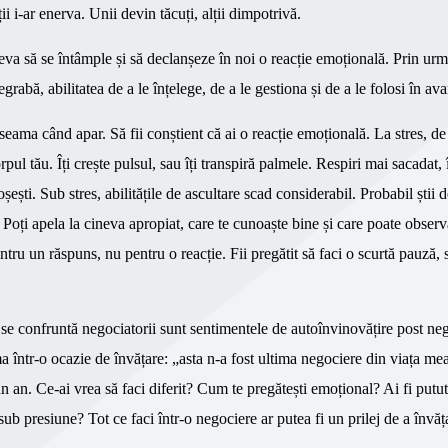
ii i-ar enerva. Unii devin tăcuți, alții dimpotrivă.
eva să se întâmple și să declanșeze în noi o reacție emoțională. Prin ur
grabă, abilitatea de a le înțelege, de a le gestiona și de a le folosi în ava
i seama când apar. Să fii conștient că ai o reacție emoțională. La stres, d
ul tău. Îți crește pulsul, sau îți transpiră palmele. Respiri mai sacadat, 
ști. Sub stres, abilitățile de ascultare scad considerabil. Probabil știi d
ate. Poți apela la cineva apropiat, care te cunoaște bine și care poate obser
tru un răspuns, nu pentru o reacție. Fii pregătit să faci o scurtă pauză, s
 se confruntă negociatorii sunt sentimentele de autoînvinovățire post neg
ma într-o ocazie de învățare: „asta n-a fost ultima negociere din viața me
un an. Ce-ai vrea să faci diferit? Cum te pregătești emoțional? Ai fi putut
 sub presiune? Tot ce faci într-o negociere ar putea fi un prilej de a învă