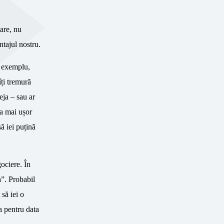
mare, nu
ntajul nostru.
e exemplu,
îți tremură
eja – sau ar
va mai ușor
ă iei puțină
ociere. În
a”. Probabil
 să iei o
ța pentru data