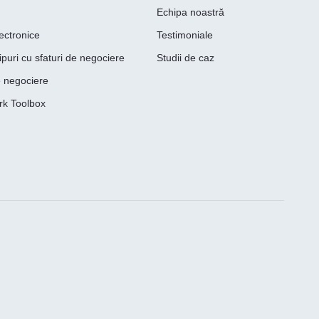
Echipa noastră
lectronice
Testimoniale
ipuri cu sfaturi de negociere
Studii de caz
e negociere
rk Toolbox