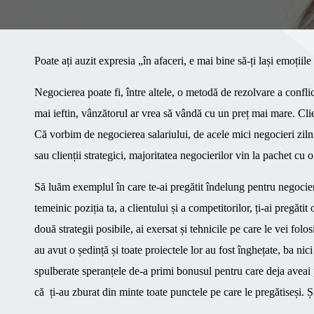
Poate ați auzit expresia „în afaceri, e mai bine să-ți lași emoțiile
Negocierea poate fi, între altele, o metodă de rezolvare a confli
mai ieftin, vânzătorul ar vrea să vândă cu un preț mai mare. Cli
Că vorbim de negocierea salariului, de acele mici negocieri zilnic
sau clienții strategici, majoritatea negocierilor vin la pachet cu o
Să luăm exemplul în care te-ai pregătit îndelung pentru negocier
temeinic poziția ta, a clientului și a competitorilor, ți-ai pregăti
două strategii posibile, ai exersat și tehnicile pe care le vei folo
au avut o ședință și toate proiectele lor au fost înghețate, ba nic
spulberate speranțele de-a primi bonusul pentru care deja aveai p
că ți-au zburat din minte toate punctele pe care le pregătiseși. Și