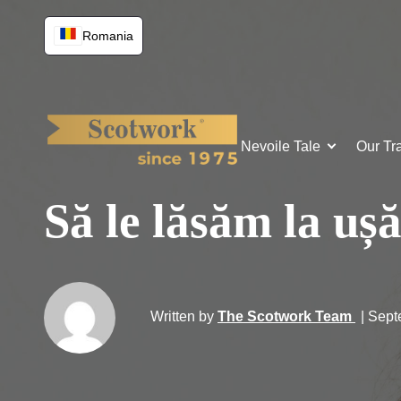
Romania
Nevoile Tale
Our Tr
Să le lăsăm la uș
Written by
The Scotwork Team
| Sep