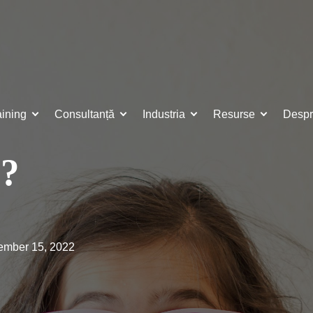
aining
Consultanță
Industria
Resurse
Despr
ă?
tember 15, 2022