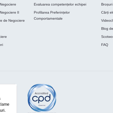
e Negociere
Evaluarea competențelor echipei
Broșuri
 Negociere II
Profilarea Preferințelor
Cărți e
Comportamentale
le de Negociere
Videocl
Blog d
ciere
Scotwo
ri
FAQ
ă
eclame
uri.